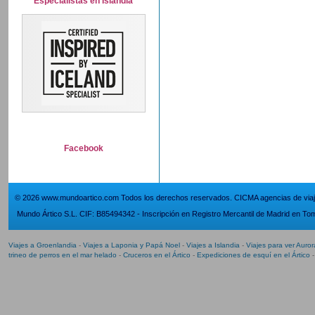
Especialistas en Islandia
Facebook
© 2026 www.mundoartico.com Todos los derechos reservados. CICMA agencias de viaje
Mundo Ártico S.L. CIF: B85494342 - Inscripción en Registro Mercantil de Madrid en Tom
Viajes a Groenlandia
-
Viajes a Laponia y Papá Noel
-
Viajes a Islandia
-
Viajes para ver Auro
trineo de perros en el mar helado
-
Cruceros en el Ártico
-
Expediciones de esquí en el Ártico