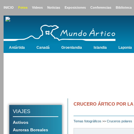
INICIO
Fotos
Videos
Noticias
Exposiciones
Conferencias
Biblioteca
Antártida
Canadá
Groenlandia
Islandia
Laponia
Antártida
Canadá
Groenlandia
Islandia
Laponia
Noruega
Polo 
CRUCERO ÁRTICO POR LA
VIAJES
Temas fotográficos
>>
Cruceros polares
Activos
Auroras Boreales