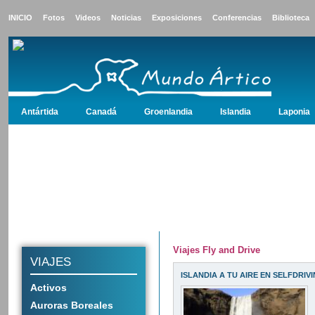
INICIO
Fotos
Videos
Noticias
Exposiciones
Conferencias
Biblioteca
Antártida
Canadá
Groenlandia
Islandia
Laponia
Antártida
Canadá
Groenlandia
Islandia
Laponia
Noruega
Polo 
Viajes Fly and Drive
VIAJES
ISLANDIA A TU AIRE EN SELFDRIV
Activos
Auroras Boreales