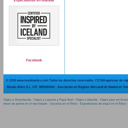
Especialistas en Islandia
Facebook
© 2026 www.mundoartico.com Todos los derechos reservados. CICMA agencias de viaje
Mundo Ártico S.L. CIF: B85494342 - Inscripción en Registro Mercantil de Madrid en Tom
Viajes a Groenlandia
-
Viajes a Laponia y Papá Noel
-
Viajes a Islandia
-
Viajes para ver Auro
trineo de perros en el mar helado
-
Cruceros en el Ártico
-
Expediciones de esquí en el Ártico