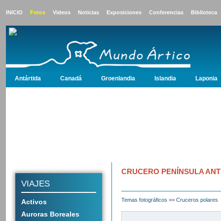
INICIO
Fotos
Videos
Noticias
Exposiciones
Conferencias
Biblioteca
Antártida
Canadá
Groenlandia
Islandia
Laponia
Antártida
Canadá
Groenlandia
Islandia
Laponia
Noruega
Polo 
CRUCERO PENÍNSULA ANT
VIAJES
Temas fotográficos
>>
Cruceros polares
Activos
Auroras Boreales