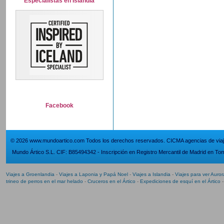
Especialistas en Islandia
Facebook
© 2026 www.mundoartico.com Todos los derechos reservados. CICMA agencias de viaje
Mundo Ártico S.L. CIF: B85494342 - Inscripción en Registro Mercantil de Madrid en Tom
Viajes a Groenlandia
-
Viajes a Laponia y Papá Noel
-
Viajes a Islandia
-
Viajes para ver Auro
trineo de perros en el mar helado
-
Cruceros en el Ártico
-
Expediciones de esquí en el Ártico