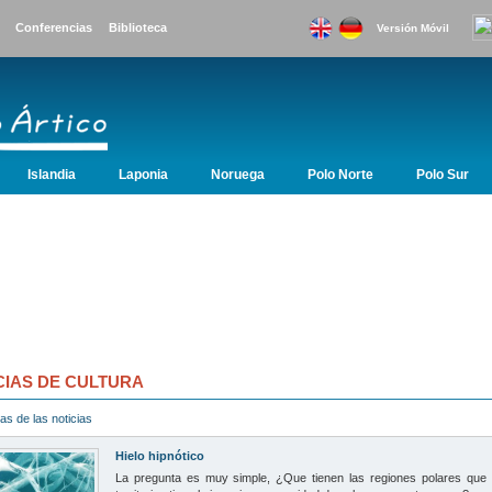
Conferencias
Biblioteca
Versión Móvil
Islandia
Laponia
Noruega
Polo Norte
Polo Sur
Laponia
Noruega
Polo Norte
Polo Sur
Svalbard
CIAS DE CULTURA
as de las noticias
Hielo hipnótico
La pregunta es muy simple, ¿Que tienen las regiones polares que 