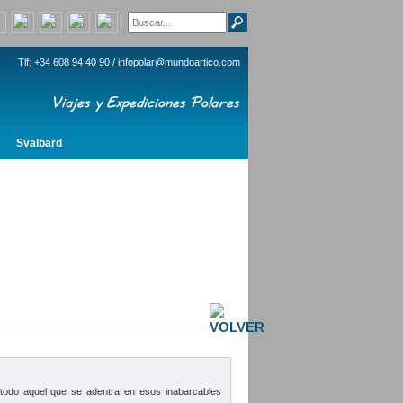
Tlf: +34 608 94 40 90 /
infopolar@mundoartico.com
Svalbard
todo aquel que se adentra en esos inabarcables