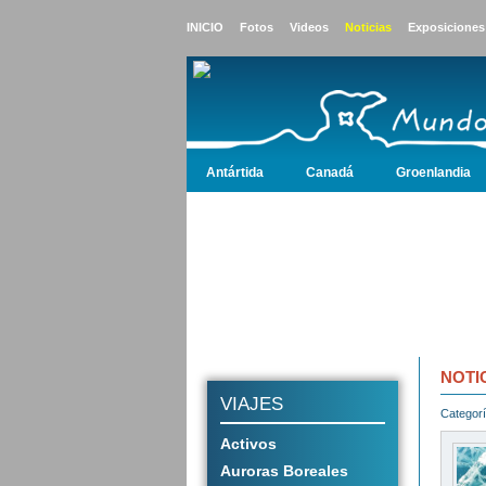
INICIO
Fotos
Videos
Noticias
Exposiciones
Antártida
Canadá
Groenlandia
Antártida
Canadá
Groenlandia
Islandia
NOTI
VIAJES
Categorí
Activos
Auroras Boreales