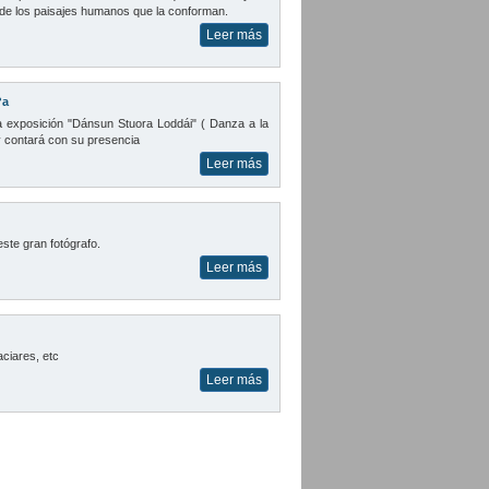
ir de los paisajes humanos que la conforman.
Leer más
?a
la exposición "Dánsun Stuora Loddái" ( Danza a la
 y contará con su presencia
Leer más
este gran fotógrafo.
Leer más
ciares, etc
Leer más