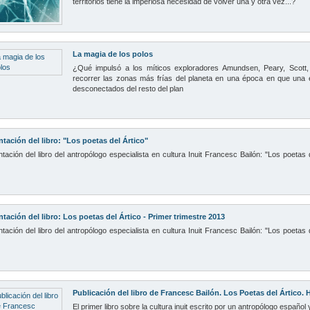
territorios tiene la imperiosa necesidad de volver una y otra vez...?
La magia de los polos
¿Qué impulsó a los míticos exploradores Amundsen, Peary, Scott,
recorrer las zonas más frías del planeta en una época en que una 
desconectados del resto del plan
ntación del libro: "Los poetas del Ártico"
tación del libro del antropólogo especialista en cultura Inuit Francesc Bailón: "Los poetas d
tación del libro: Los poetas del Ártico - Primer trimestre 2013
tación del libro del antropólogo especialista en cultura Inuit Francesc Bailón: "Los poetas d
Publicación del libro de Francesc Bailón. Los Poetas del Ártico. 
El primer libro sobre la cultura inuit escrito por un antropólogo español