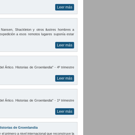
Leer más
 Nansen, Shackleton y otros ilustres hombres a
expedición a esos remotos lugares suponía estar
Leer más
el Ártico. Historias de Groenlandia" - 4º trimestre
Leer más
el Ártico. Historias de Groenlandia" - 1º trimestre
Leer más
Historias de Groenlandia
 y el primero a nivel internacional que reconstruye la