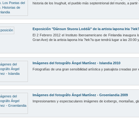
historia de los Inughuit, el pueblo más septentrional del mundo, a part
Exposición "Dánsun Stuora Loddái" de la artista lapona Iria ?iek
El 2 Febrero 2012 el Instituto Iberoamericano de Finlandia inaugura 
Gran Ave) de la artista lapona Iria ?iek?a que tendrá lugar a las 20:00
Imágenes del fotográfo Ángel Martínez - Islandia 2010
Fotografías de una gran sensibilidad artística y paisajista creadas por 
Imágenes del fotográfo Ángel Martínez - Groenlandia 2009
Impresionantes y espectaculares imágenes de icebergs, montañas, gla